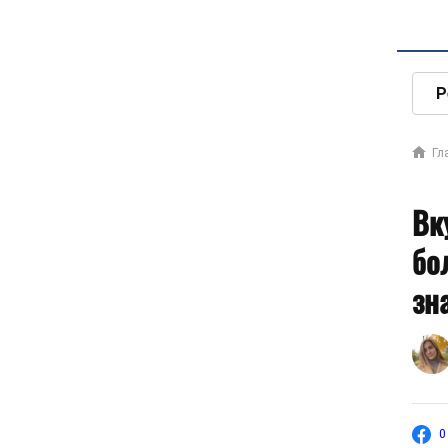
Р
Гл
Вк
бо
зн
0