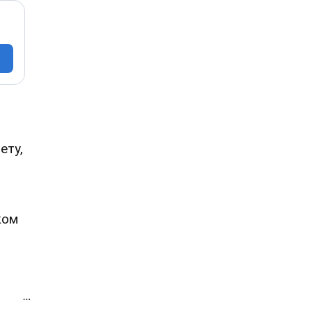
ету,
ком