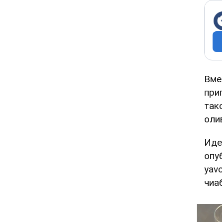
Вме
при
так
оли
Иде
опу
yav
чиа