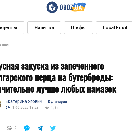
ецепты
Напитки
Шефы
Local Food
авная
усная закуска из запеченного
лгарского перца на бутерброды:
ачительно лучше любых намазок
Екатерина Ягович
Кулинария
1.06.2025 18:28
1,3 т.
0