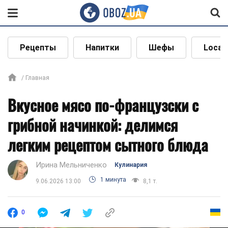
Рецепты
Напитки
Шефы
Local
Главная
Вкусное мясо по-французски с
грибной начинкой: делимся
легким рецептом сытного блюда
Ирина Мельниченко
Кулинария
1 минута
9.06.2026 13:00
8,1 т.
0