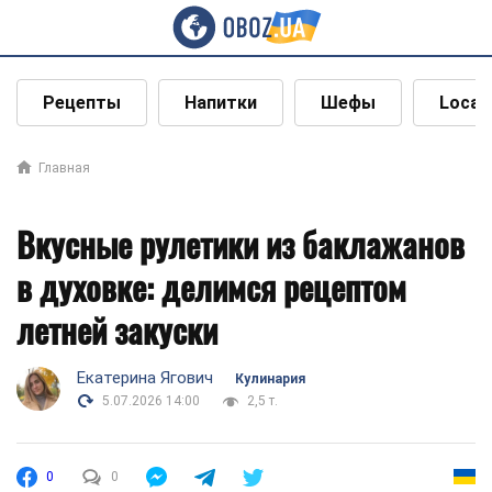
Рецепты
Напитки
Шефы
Local
Главная
Вкусные рулетики из баклажанов
в духовке: делимся рецептом
летней закуски
Екатерина Ягович
Кулинария
5.07.2026 14:00
2,5 т.
0
0