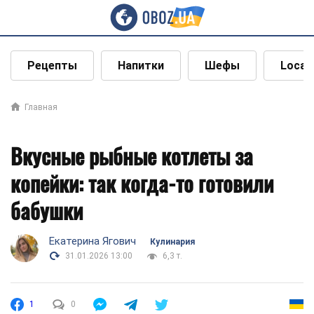
Рецепты
Напитки
Шефы
Local
Главная
Вкусные рыбные котлеты за
копейки: так когда-то готовили
бабушки
Екатерина Ягович
Кулинария
31.01.2026 13:00
6,3 т.
1
0