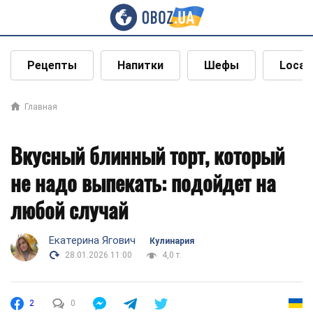
Рецепты
Напитки
Шефы
Local
Главная
Вкусный блинный торт, который
не надо выпекать: подойдет на
любой случай
Екатерина Ягович
Кулинария
28.01.2026 11:00
4,0 т.
2
0