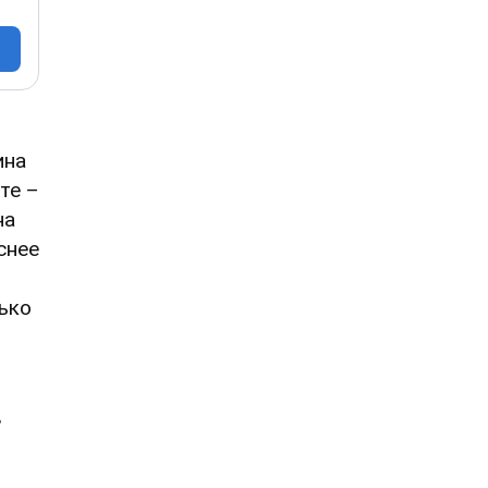
ина
те –
на
снее
ько
в