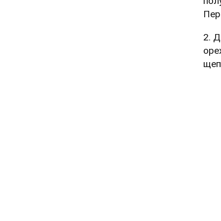
пол
Пер
2. 
оре
щеп