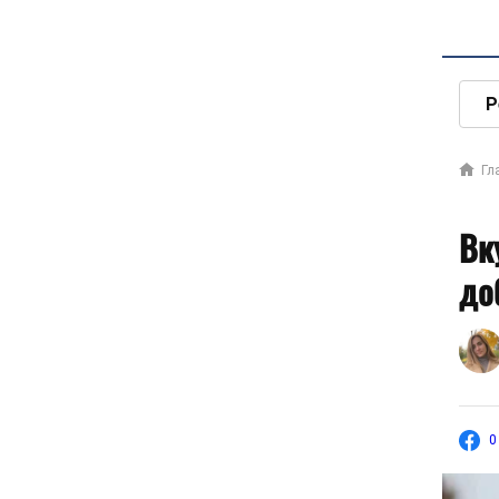
Р
Гл
Вк
до
0