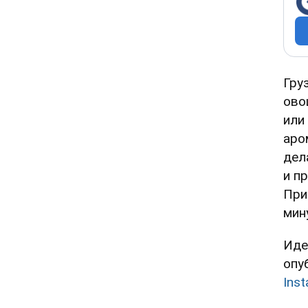
Гру
ово
или
аро
дел
и п
При
мин
Иде
опу
Ins