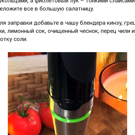
укольцами, а фиолетовый лук – тонкими слайсами
еложите все в большую салатницу.
Для заправки добавьте в чашу блендера кинзу, гре
хи, лимонный сок, очищенный чеснок, перец чили и
отку соли.