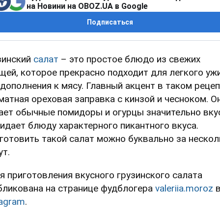
на Новини на OBOZ.UA в Google
Подписаться
зинский
салат
– это простое блюдо из свежих
щей, которое прекрасно подходит для легкого уж
 дополнения к мясу. Главный акцент в таком рецеп
матная ореховая заправка с кинзой и чесноком. О
ает обычные помидоры и огурцы значительно вку
ридает блюду характерного пикантного вкуса.
готовить такой салат можно буквально за нескол
ут.
я приготовления вкусного грузинского салата
бликована на странице фудблогера
valeriia.moroz
tagram
.