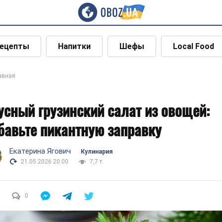
ецепты
Напитки
Шефы
Local Food
авная
усный грузинский салат из овощей:
бавьте пикантную заправку
Екатерина Ягович
Кулинария
21.05.2026 20:00
7,7 т.
0