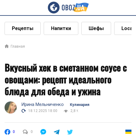
Рецепты
Напитки
Шефы
Local
Главная
Вкусный хек в сметанном соусе с
овощами: рецепт идеального
блюда для обеда и ужина
Ирина Мельниченко
Кулинария
18.12.2025 18:00
2,8 т.
0
0