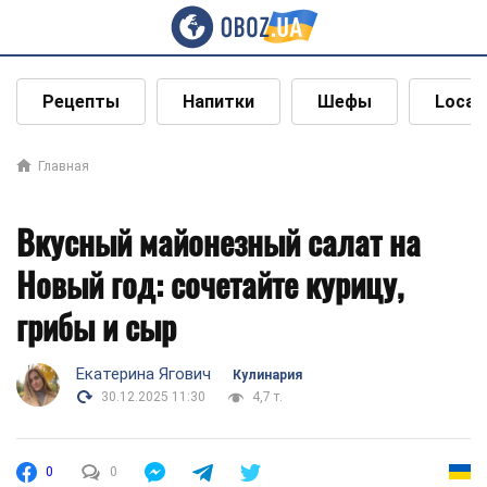
Рецепты
Напитки
Шефы
Local
Главная
Вкусный майонезный салат на
Новый год: сочетайте курицу,
грибы и сыр
Екатерина Ягович
Кулинария
30.12.2025 11:30
4,7 т.
0
0