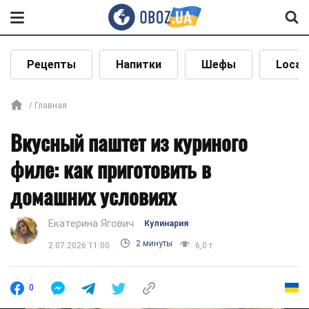
Рецепты
Напитки
Шефы
Local
Главная
Вкусный паштет из куриного
филе: как приготовить в
домашних условиях
Екатерина Ягович
Кулинария
2 минуты
2.07.2026 11:00
6,0 т.
0