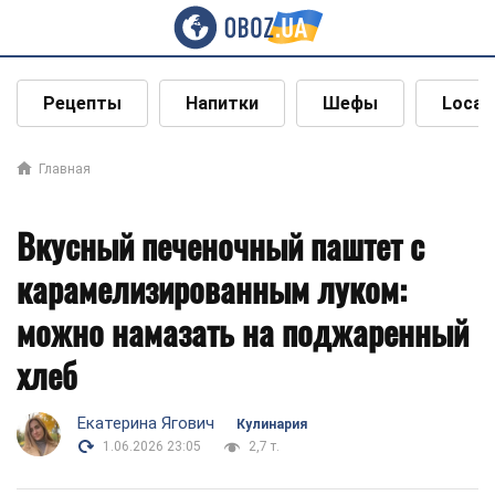
Рецепты
Напитки
Шефы
Local
Главная
Вкусный печеночный паштет с
карамелизированным луком:
можно намазать на поджаренный
хлеб
Екатерина Ягович
Кулинария
1.06.2026 23:05
2,7 т.