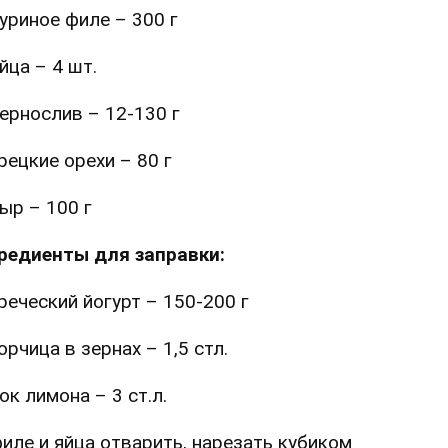
уриное филе – 300 г
йца – 4 шт.
ернослив – 12-130 г
рецкие орехи – 80 г
ыр – 100 г
редиенты для заправки:
реческий йогурт – 150-200 г
орчица в зернах – 1,5 стл.
ок лимона – 3 ст.л.
иле и яйца отварить, нарезать кубиком