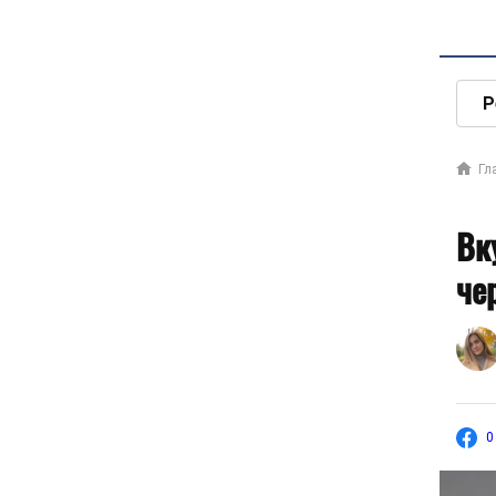
Р
Гл
Вк
че
0