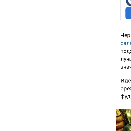
Чер
сал
под
луч
зна
Иде
оре
фудб