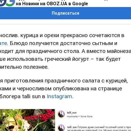
на Новини на OBOZ.UA в Google
Подписаться
нослив. курица и орехи прекрасно сочетаются в
ате
. Блюдо получается достаточно сытным и
ходит для праздничного стола. А вместо майонез
ше использовать греческий йогурт – так будет
чительно полезнее.
я приготовления праздничного салата с курицей,
хами и черносливом опубликована на странице
логера talli sun в
Instagram
.