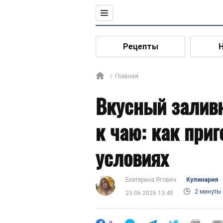
Рецепты
Главная
Вкусный заливн
к чаю: как при
условиях
Екатерина Ягович
Кулинария
2 минуты
23.06.2026 13:45