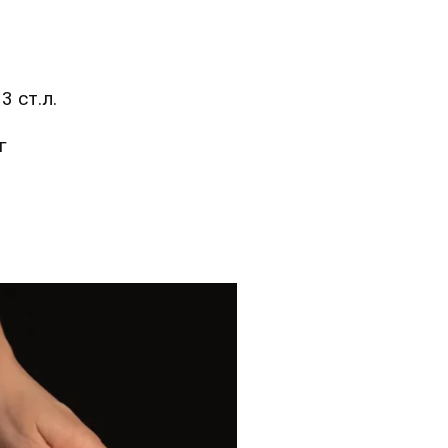
3 ст.л.
г