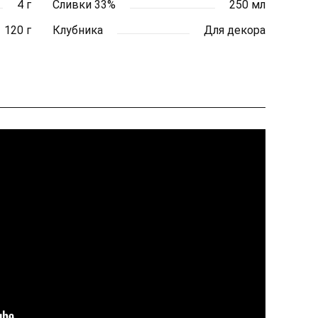
4 г
Сливки 33%
250 мл
120 г
Клубника
Для декора