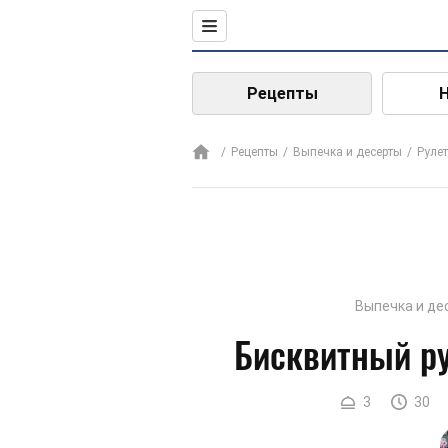
Рецепты
Рецепты
Выпечка и десерты
Рулет
Выпечка и де
Бисквитный ру
3
30