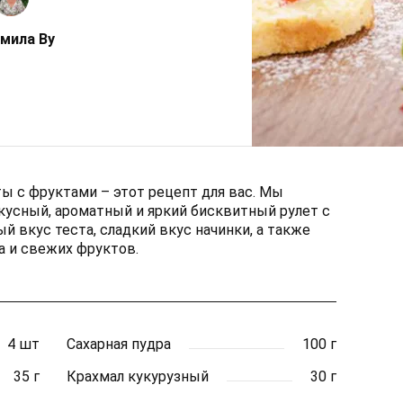
мила Ву
ы с фруктами – этот рецепт для вас. Мы
кусный, ароматный и яркий бисквитный рулет с
й вкус теста, сладкий вкус начинки, а также
а и свежих фруктов.
4 шт
Сахарная пудра
100 г
35 г
Крахмал кукурузный
30 г