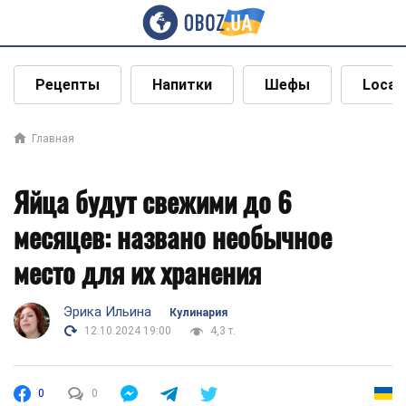
Рецепты
Напитки
Шефы
Local
Главная
Яйца будут свежими до 6
месяцев: названо необычное
место для их хранения
Эрика Ильина
Кулинария
12.10.2024 19:00
4,3 т.
0
0