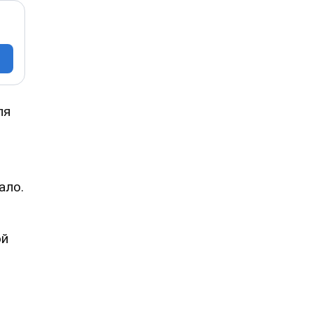
ля
ало.
ой