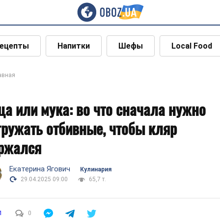
ецепты
Напитки
Шефы
Local Food
авная
ца или мука: во что сначала нужно
гружать отбивные, чтобы кляр
ржался
Екатерина Ягович
Кулинария
29.04.2025 09:00
65,7 т.
1
0