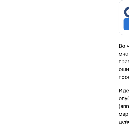
Во 
мно
пра
оши
про
Иде
опу
(ann
мар
дей