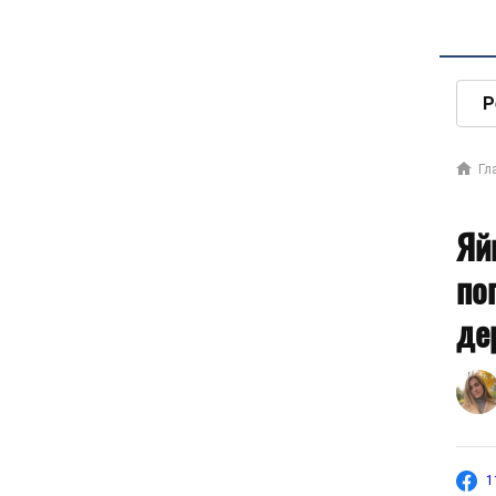
Р
Гл
Яй
по
де
1