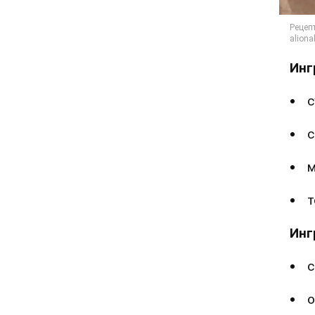
Инг
с
с
м
т
Инг
с
о