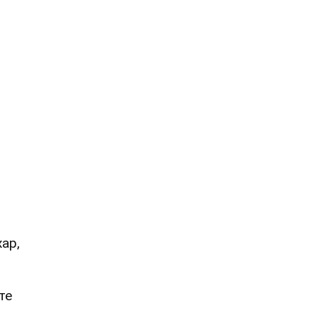
ар,
те