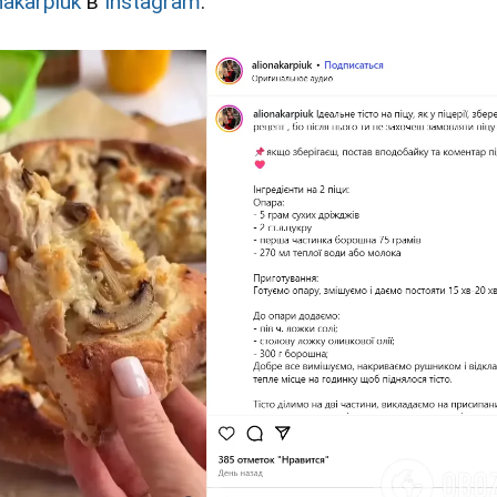
nakarpiuk
в
Instagram
.