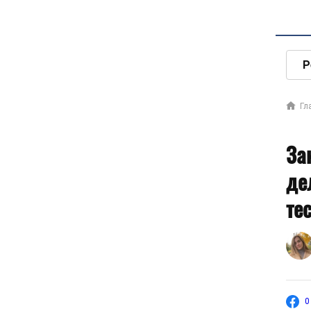
Р
Гл
За
де
те
0