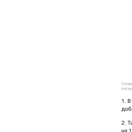
1. 
доб
2. 
на 