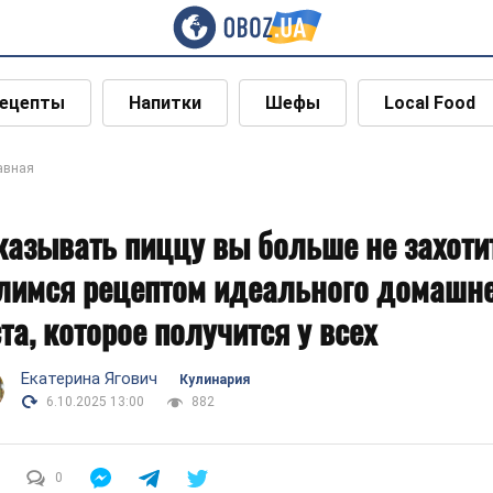
ецепты
Напитки
Шефы
Local Food
авная
казывать пиццу вы больше не захоти
лимся рецептом идеального домашн
ста, которое получится у всех
Екатерина Ягович
Кулинария
6.10.2025 13:00
882
0