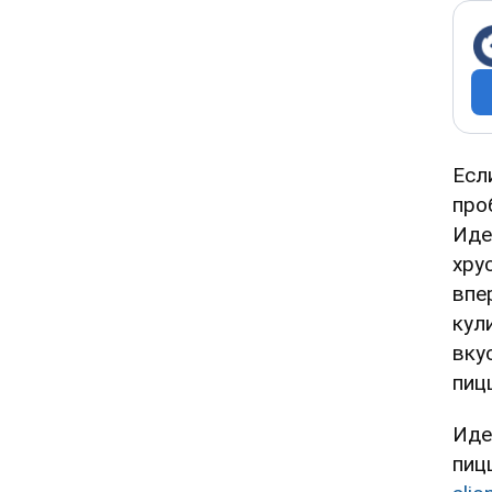
Есл
про
Иде
хру
впе
кул
вку
пиц
Иде
пиц