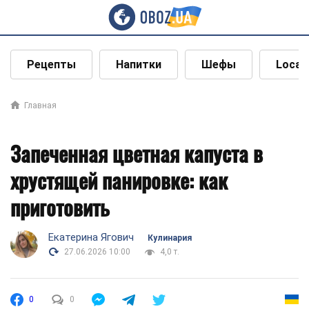
Рецепты
Напитки
Шефы
Local
Главная
Запеченная цветная капуста в
хрустящей панировке: как
приготовить
Екатерина Ягович
Кулинария
27.06.2026 10:00
4,0 т.
0
0