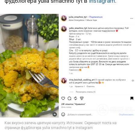
фудблогера yulia smachno tyt в
Instagram
.