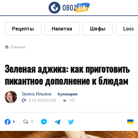
Рецепты
Напитки
Шефы
Local
Главная
Зеленая аджика: как приготовить
пикантное дополнение к блюдам
Эрика Ильина
Кулинария
3.10.2024 23:00
321
6
0