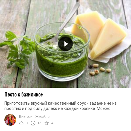
Песто с базиликом
Приготовить вкусный качественный соус - задание не из
простых и под силу далеко не каждой хозяйке. Можно
перечитать десятки кулинарных книг, ...
Виктория Жмайло
3
15
4