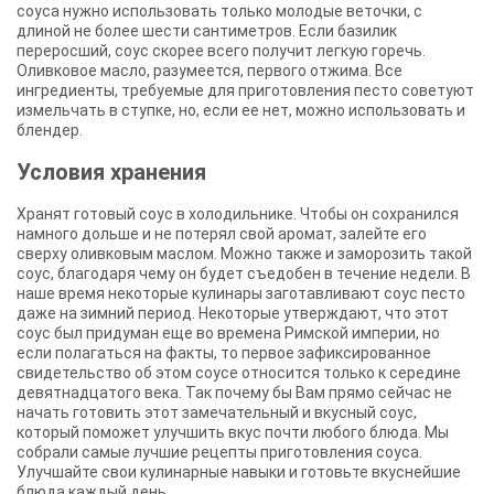
соуса нужно использовать только молодые веточки, с
длиной не более шести сантиметров. Если базилик
переросший, соус скорее всего получит легкую горечь.
Оливковое масло, разумеется, первого отжима. Все
ингредиенты, требуемые для приготовления песто советуют
измельчать в ступке, но, если ее нет, можно использовать и
блендер.
Условия хранения
Хранят готовый соус в холодильнике. Чтобы он сохранился
намного дольше и не потерял свой аромат, залейте его
сверху оливковым маслом. Можно также и заморозить такой
соус, благодаря чему он будет съедобен в течение недели. В
наше время некоторые кулинары заготавливают соус песто
даже на зимний период. Некоторые утверждают, что этот
соус был придуман еще во времена Римской империи, но
если полагаться на факты, то первое зафиксированное
свидетельство об этом соусе относится только к середине
девятнадцатого века. Так почему бы Вам прямо сейчас не
начать готовить этот замечательный и вкусный соус,
который поможет улучшить вкус почти любого блюда. Мы
собрали самые лучшие рецепты приготовления соуса.
Улучшайте свои кулинарные навыки и готовьте вкуснейшие
блюда каждый день.