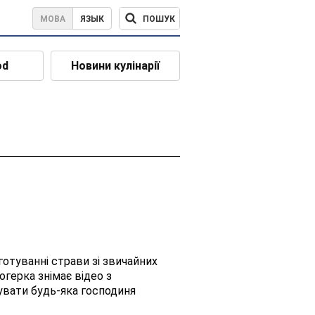
ПОШУК
МОВА
ЯЗЫК
od
Новини кулінарії
готуванні страви зі звичайних
огерка знімає відео з
увати будь-яка господиня