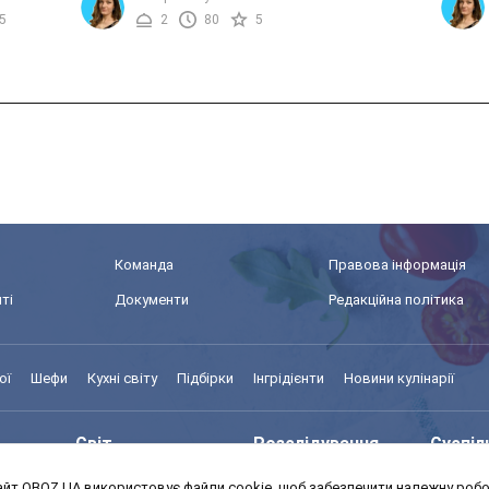
потенційно небезпечним для ...
рідним
.5
2
80
5
Команда
Правова інформація
ті
Документи
Редакційна політика
ої
Шефи
Кухні світу
Підбірки
Інгрідієнти
Новини кулінарії
Світ
Розслідування
Суспіл
йт OBOZ.UA використовує файли cookie, щоб забезпечити належну робот