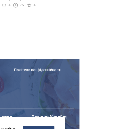
 і ви зможете почастувати ...
4
75
4
Політика конфіденційності
ьство
Регіони України
у сайту,