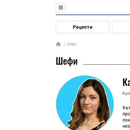
Рецепти
Шефи
Шефи
К
Кул
Кат
про
пок
нез