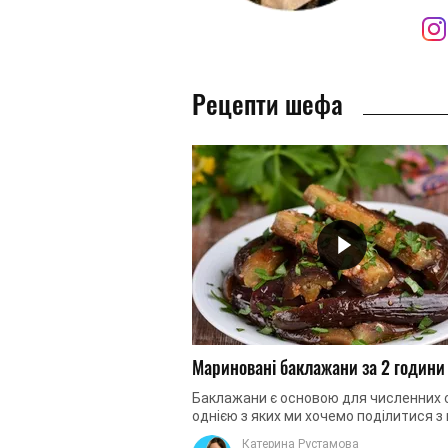
Рецепти шефа
Мариновані баклажани за 2 години
Баклажани є основою для численних 
однією з яких ми хочемо поділитися з
Серед різноманітних рецептів марин
Катерина Рустамова