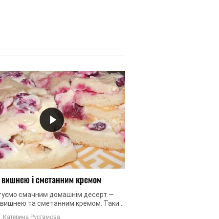
з вишнею і сметанним кремом
туємо смачним домашнім десерт —
з вишнею та сметанним кремом. Такий
т обов'язково сподобається вашим
Катерина Рустамова