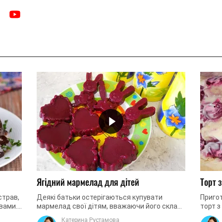
Ягідний мармелад для дітей
Торт 
страв,
Деякі батьки остерігаються купувати
Приго
 вами.
мармелад свої дітям, вважаючи його склад
торт 
ованих
недостатньо натуральним, а значить −
десер
Катерина Рустамова