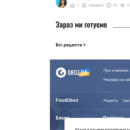
баклажанів радимо вам ...
1
середньо
35
4
Зараз ми готуємо
Всі рецепти
Про компанію
Реклама на сай
FoodOboz
Рецепти
Нап
Блоги
Політика
Разом з нашими партнерами са