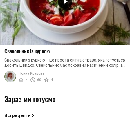
Свекольник із куркою
Свекольник з куркою – це проста ситна страва, яка готується
досить швидко. Свекольник має яскравий насичений колір, а
також приємний аромат овочів та ...
Нонна Крацова
4
60
4
Зараз ми готуємо
Всі рецепти