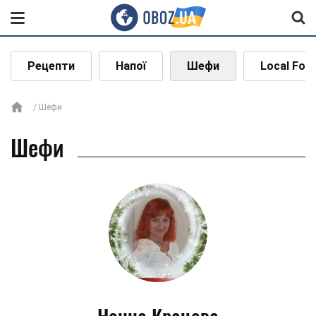
Рецепти
Напої
Шефи
Local Foo
Шефи
Шефи