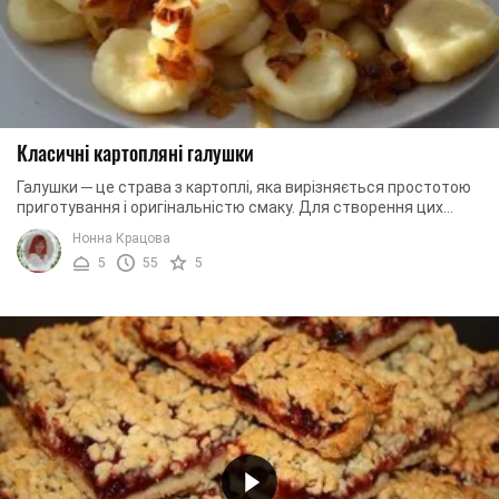
Класичні картопляні галушки
Галушки ─ це страва з картоплі, яка вирізняється простотою
приготування і оригінальністю смаку. Для створення цих
смачних картопляних кульок не ...
Нонна Крацова
5
55
5