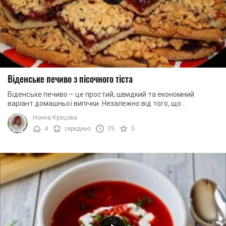
Віденське печиво з пісочного тіста
Віденське печиво – це простий, швидкий та економний
варіант домашньої випічки. Незалежно від того, що
інгредієнти використовуються найпростіші, смак ...
Нонна Крацова
4
середньо
75
5