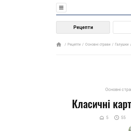
Рецепти
Рецепти
Основні страви
Галушки
Основні стр
Класичні кар
5
55