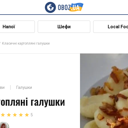
Напої
Шефи
Local Fo
Класичні картопляні галушки
ави
Галушки
топляні галушки
5