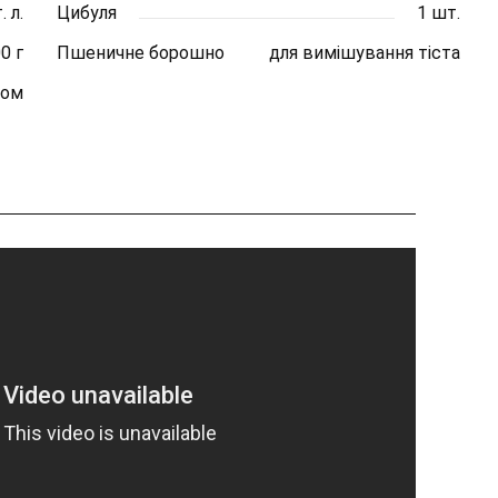
. л.
Цибуля
1 шт.
0 г
Пшеничне борошно
для вимішування тіста
ком