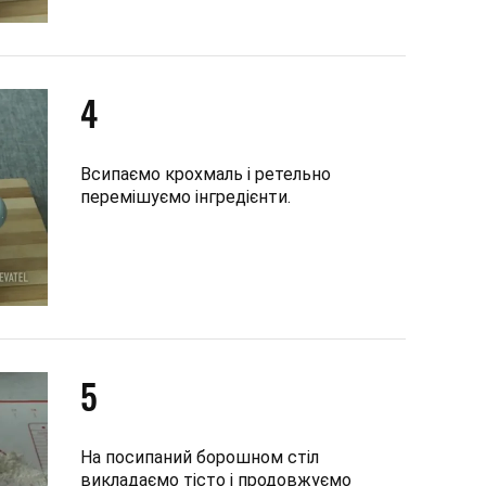
4
Всипаємо крохмаль і ретельно
перемішуємо інгредієнти.
5
На посипаний борошном стіл
викладаємо тісто і продовжуємо