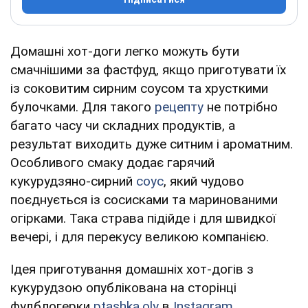
Домашні хот-доги легко можуть бути
смачнішими за фастфуд, якщо приготувати їх
із соковитим сирним соусом та хрусткими
булочками. Для такого
рецепту
не потрібно
багато часу чи складних продуктів, а
результат виходить дуже ситним і ароматним.
Особливого смаку додає гарячий
кукурудзяно-сирний
соус
, який чудово
поєднується із сосисками та маринованими
огірками. Така страва підійде і для швидкої
вечері, і для перекусу великою компанією.
Ідея приготування домашніх хот-догів з
кукурудзою опублікована на сторінці
фудблогерки
ptashka.oly
в
Instagram
.