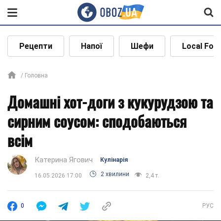
Рецепти
Напої
Шефи
Local Foo
Головна
Домашні хот-доги з кукурудзою та
сирним соусом: сподобаються
всім
Катерина Ягович
Кулінарія
2 хвилини
16.05.2026 17:00
2,4 т.
0
РУС