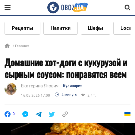
Рецепты
Напитки
Шефы
Local
Главная
Домашние хот-доги с кукурузой и
сырным соусом: понравятся всем
Екатерина Ягович
Кулинария
2 минуты
16.05.2026 17:00
2,4 т.
0