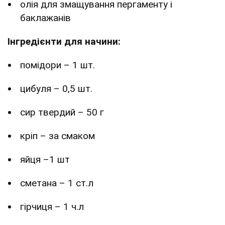
олія для змащування пергаменту і
баклажанів
Інгредієнти для начини:
помідори – 1 шт.
цибуля – 0,5 шт.
сир твердий – 50 г
кріп – за смаком
яйця –1 шт
сметана – 1 ст.л
гірчиця – 1 ч.л