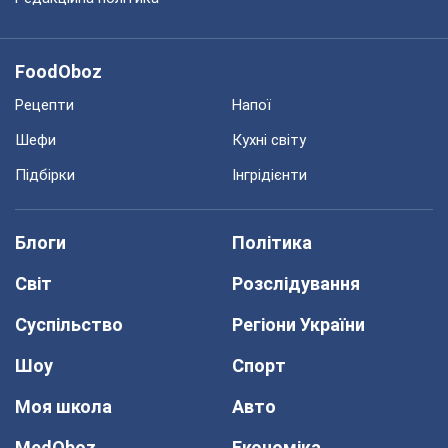
FoodOboz
Рецепти
Напої
Шефи
Кухні світу
Підбірки
Інгрідієнти
Блоги
Політика
Світ
Розслідування
Суспільство
Регіони України
Шоу
Спорт
Моя школа
Авто
MedOboz
Економіка