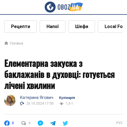
Рецепти
Напої
Шефи
Local Foo
Головна
Елементарна закуска з
баклажанів в духовці: готується
лічені хвилини
Катерина Ягович
Кулінарія
26.10.2024 17:00
1,6 т.
0
0
РУС