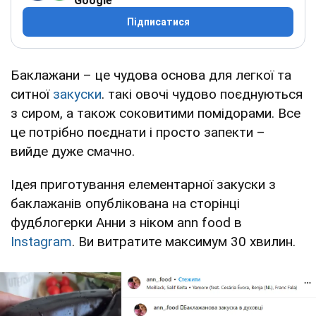
Google
Підписатися
Баклажани – це чудова основа для легкої та
ситної
закуски
. такі овочі чудово поєднуються
з сиром, а також соковитими помідорами. Все
це потрібно поєднати і просто запекти –
вийде дуже смачно.
Ідея приготування елементарної закуски з
баклажанів опублікована на сторінці
фудблогерки Анни з ніком ann food в
Instagram
. Ви витратите максимум 30 хвилин.