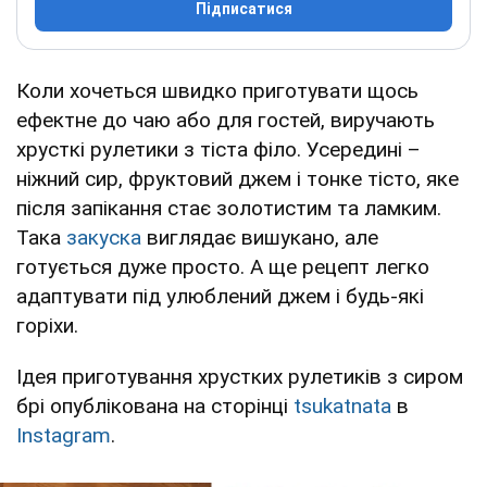
Підписатися
Коли хочеться швидко приготувати щось
ефектне до чаю або для гостей, виручають
хрусткі рулетики з тіста філо. Усередині –
ніжний сир, фруктовий джем і тонке тісто, яке
після запікання стає золотистим та ламким.
Така
закуска
виглядає вишукано, але
готується дуже просто. А ще рецепт легко
адаптувати під улюблений джем і будь-які
горіхи.
Ідея приготування хрустких рулетиків з сиром
брі опублікована на сторінці
tsukatnata
в
Instagram
.