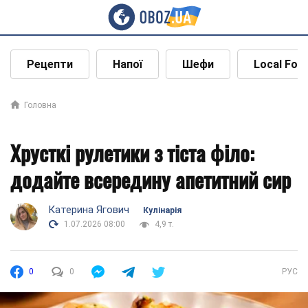
Рецепти
Напої
Шефи
Local Foo
Головна
Хрусткі рулетики з тіста філо:
додайте всередину апетитний сир
Катерина Ягович
Кулінарія
1.07.2026 08:00
4,9 т.
0
0
РУС