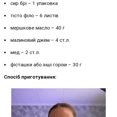
сир брі – 1 упаковка
тісто філо – 6 листів
мершкове масло – 40 г
малиновий джем – 4 ст.л.
мед – 2 ст.л.
фісташки або інші горіхи – 30 г
Спосіб приготування: