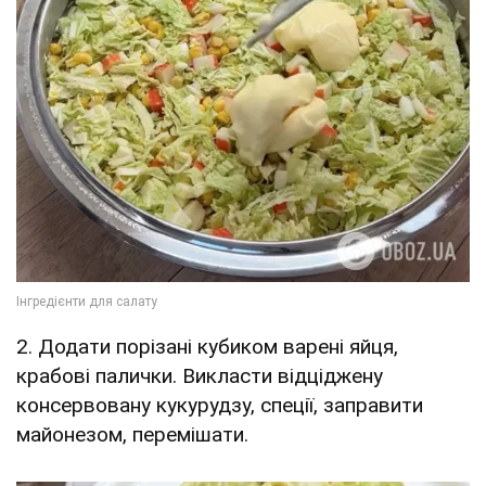
2. Додати порізані кубиком варені яйця,
крабові палички. Викласти відціджену
консервовану кукурудзу, спеції, заправити
майонезом, перемішати.