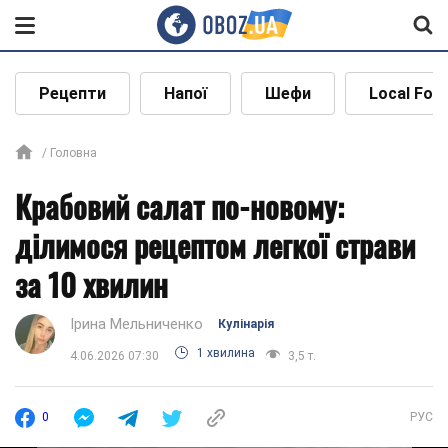
Рецепти
Напої
Шефи
Local Foo
Головна
Крабовий салат по-новому:
ділимося рецептом легкої страви
за 10 хвилин
Ірина Мельниченко
Кулінарія
1 хвилина
4.06.2026 07:30
3,5 т.
0
РУС