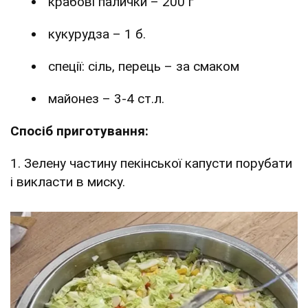
крабові палички – 200 г
кукурудза – 1 б.
спеції: сіль, перець – за смаком
майонез – 3-4 ст.л.
Спосіб приготування:
1. Зелену частину пекінської капусти порубати
і викласти в миску.