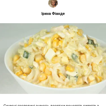
Ірина Фіанде
Сучасні господині знають десятки рецептів салатів з