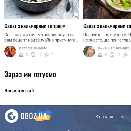
Салат з кальмарами і огірком
Салат з кальмарами т
Сьогодні ми хочемо запропонувати
Плануєте святкування Но
вам рецепт надзвичайно приємного
не знаєте, що приготува
та ніжного на смак салату з
думаєте, якими салата
Вікторія Жмайло
Ірина Мельниченко
кальмарами та огірком. Основні
прикрасити святковий с
5
40
4
4
40
інгредієнти формують ...
Традиційні страви не ...
Зараз ми готуємо
Всі рецепти
В начало