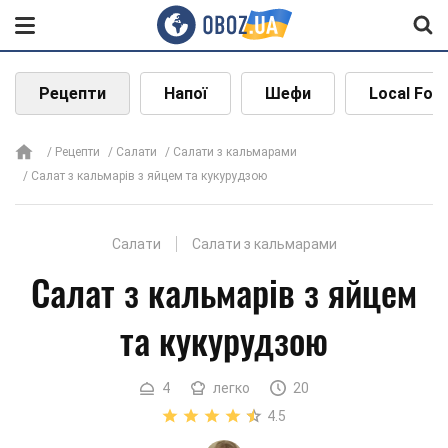
Рецепти
Напої
Шефи
Local Foo
Рецепти
Салати
Салати з кальмарами
Салат з кальмарів з яйцем та кукурудзою
Салати
Салати з кальмарами
Салат з кальмарів з яйцем
та кукурудзою
4
легко
20
4.5