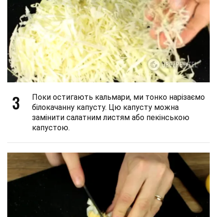
3
Поки остигають кальмари, ми тонко нарізаємо
білокачанну капусту. Цю капусту можна
замінити салатним листям або пекінською
капустою.