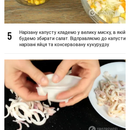
5
Нарізану капусту кладемо у велику миску, в якій
будемо збирати салат. Відправляємо до капусти
нарізані яйця та консервовану кукурудзу.