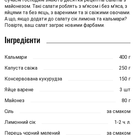
майонезом. Такі салати роблять з м'ясом і без м'яса, з
яйцями та без яєць, з вареними та зі свіжими овочами.
А що, якщо додати до салату сік лимона та кальмари?
Повірте, ваш салат заграє новими фарбами.
Інгредієнти
Кальмари
400 г
Капуста свіжа
250 г
Консервована кукурудза
150 г
Яйце варене
3 шт
Майонез
80 г
Сіль
за смаком
Лимонний сік
1-2 ч. л.
Перець чорний мелений
за смаком