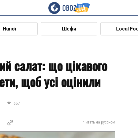
Напої
Шефи
Local Fo
ий салат: що цікавого
ети, щоб усі оцінили
а
657
Читать на русском