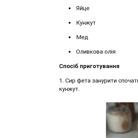
Яйце
Кунжут
Мед
Оливкова олія
Спосіб приготування
1. Сир фета занурити спочатк
кунжут.