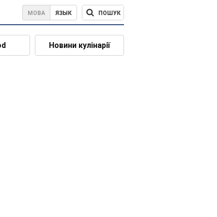
ПОШУК
МОВА
ЯЗЫК
od
Новини кулінарії