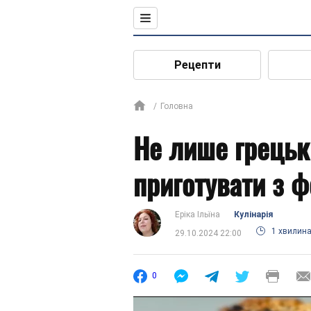
Рецепти
Головна
Не лише грецьк
приготувати з ф
Еріка Ільїна
Кулінарія
1 хвилин
29.10.2024 22:00
0