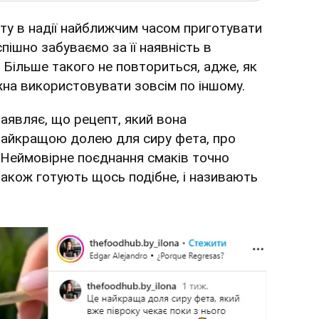
ту в надії найближчим часом приготувати
успішно забуваємо за її наявність в
. Більше такого не повториться, адже, як
жна використовувати зовсім по іншому.
аявляє, що рецепт, який вона
 найкращою долею для сиру фета, про
 Неймовірне поєднання смаків точно
 також готують щось подібне, і називають