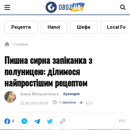
Рецепти
Напої
Шефи
Local Foo
Головна
Пишна сирна запіканка з
полуницею: ділимося
найпростішим рецептом
Ірина Мельниченко
Кулінарія
1 хвилина
22.06.2026 09:00
5,5 т.
0
РУС