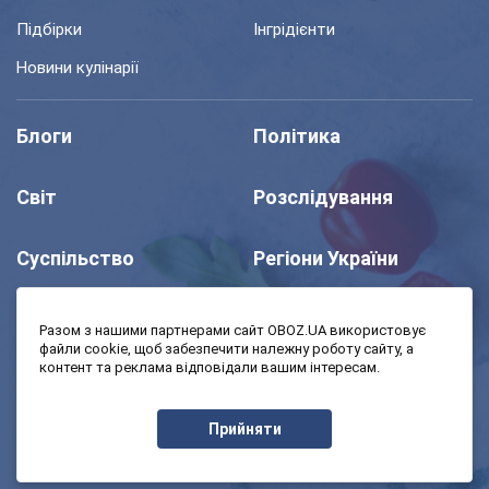
Підбірки
Інгрідієнти
Новини кулінарії
Блоги
Політика
Світ
Розслідування
Суспільство
Регіони України
Шоу
Спорт
Разом з нашими партнерами сайт OBOZ.UA використовує
файли cookie, щоб забезпечити належну роботу сайту, а
контент та реклама відповідали вашим інтересам.
Моя школа
Авто
Прийняти
MedOboz
Економіка