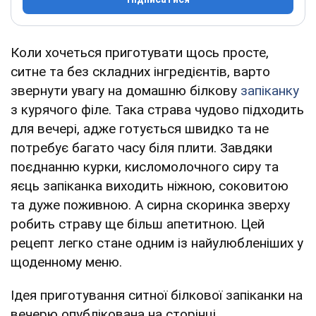
Коли хочеться приготувати щось просте,
ситне та без складних інгредієнтів, варто
звернути увагу на домашню білкову
запіканку
з курячого філе. Така страва чудово підходить
для вечері, адже готується швидко та не
потребує багато часу біля плити. Завдяки
поєднанню курки, кисломолочного сиру та
яєць запіканка виходить ніжною, соковитою
та дуже поживною. А сирна скоринка зверху
робить страву ще більш апетитною. Цей
рецепт легко стане одним із найулюбленіших у
щоденному меню.
Ідея приготування ситної білкової запіканки на
вечерю опублікована на сторінці