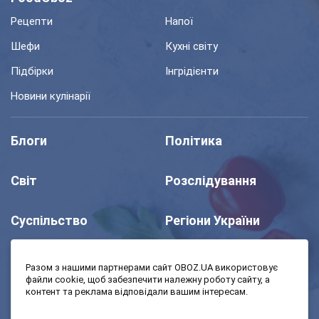
Рецепти
Напої
Шефи
Кухні світу
Підбірки
Інгрідієнти
Новини кулінарії
Блоги
Політика
Світ
Розслідування
Суспільство
Регіони України
Шоу
Спорт
Разом з нашими партнерами сайт OBOZ.UA використовує
файли cookie, щоб забезпечити належну роботу сайту, а
контент та реклама відповідали вашим інтересам.
Моя школа
Авто