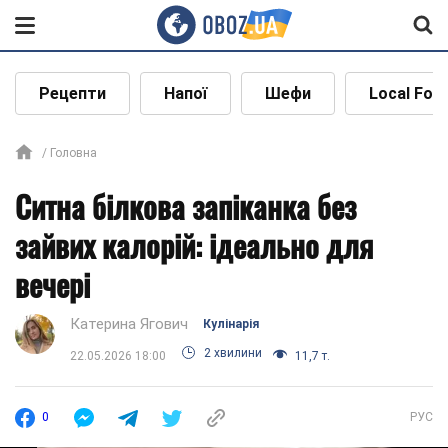
Рецепти
Напої
Шефи
Local Foo
Головна
Ситна білкова запіканка без
зайвих калорій: ідеально для
вечері
Катерина Ягович
Кулінарія
2 хвилини
22.05.2026 18:00
11,7 т.
0
РУС