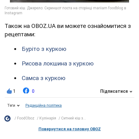
Також на OBOZ.UA ви можете ознайомитися з
рецептами:
Буріто з куркою
Рисова локшина з куркою
Самса з куркою
1
0
Підписатися
Теги
Редакційна політика
FoodOboz
Кулінарія
Ситний кіш з...
Повернутися на головну OBOZ