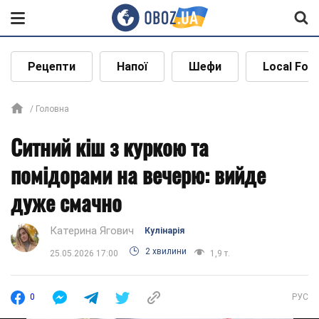
Рецепти
Напої
Шефи
Local Foo
Головна
Ситний кіш з куркою та
помідорами на вечерю: вийде
дуже смачно
Катерина Ягович
Кулінарія
2 хвилини
25.05.2026 17:00
1,9 т.
0
РУС