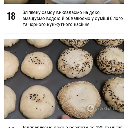
18
Зліплену самсу викладаємо на деко,
змащуємо водою й обвалюємо у суміші білого
та чорного кунжутного насіння.
Відправляємо деко в розігріту до 180 градусів