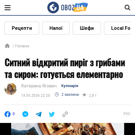
Рецепти
Напої
Шефи
Local Foo
Головна
Ситний відкритий пиріг з грибами
та сиром: готується елементарно
Катерина Ягович
Кулінарія
2 хвилини
18.05.2026 22:20
2,8 т.
0
РУС