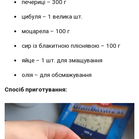
печериці – 300 г
цибуля – 1 велика шт.
моцарела – 100 г
сир із блакитною пліснявою – 100 г
яйце – 1 шт. для змащування
олія – для обсмажування
Спосіб приготування: