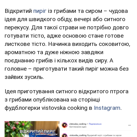
Відкритий
пиріг
із грибами та сиром – чудова
ідея для швидкого обіду, вечері або ситного
перекусу. Для такої страви не потрібно довго
готувати тісто, адже основою стане готове
листкове тісто. Начинка виходить соковитою,
ароматною та дуже ніжною завдяки
поєднанню грибів і кількох видів сиру. А
головне – приготувати такий пиріг можна без
зайвих зусиль.
Ідея приготування ситного відкритого птрога
з грибами опублікована на сторінці
фудблогерки vistovska cooking в
Instagram
.