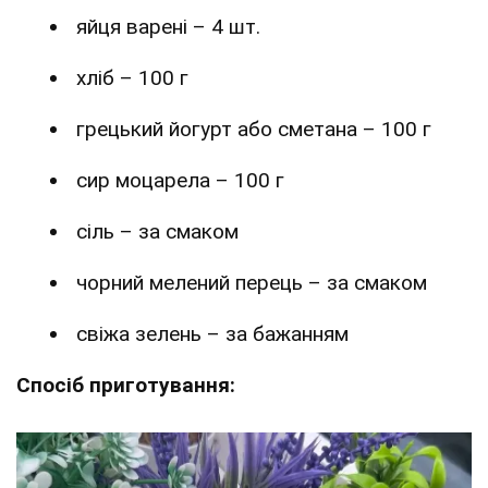
яйця варені – 4 шт.
хліб – 100 г
грецький йогурт або сметана – 100 г
сир моцарела – 100 г
сіль – за смаком
чорний мелений перець – за смаком
свіжа зелень – за бажанням
Спосіб приготування: