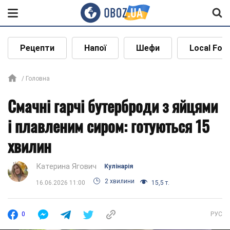
Рецепти
Напої
Шефи
Local Foo
Головна
Смачні гарчі бутерброди з яйцями
і плавленим сиром: готуються 15
хвилин
Катерина Ягович
Кулінарія
2 хвилини
16.06.2026 11:00
15,5 т.
0
РУС