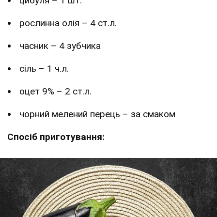
цибуля – 1 шт.
рослинна олія – 4 ст.л.
часник – 4 зубчика
сіль – 1 ч.л.
оцет 9% – 2 ст.л.
чорний мелений перець – за смаком
Спосіб приготування: