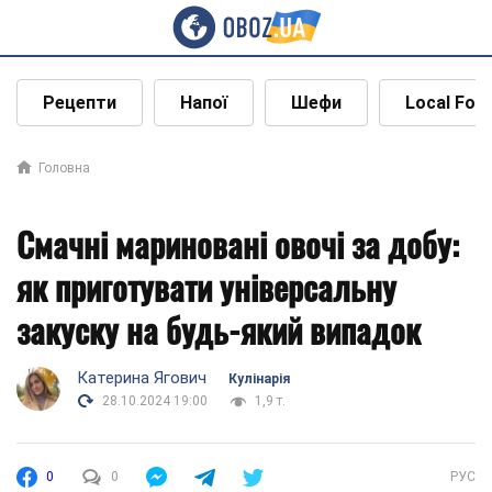
Рецепти
Напої
Шефи
Local Foo
Головна
Смачні мариновані овочі за добу:
як приготувати універсальну
закуску на будь-який випадок
Катерина Ягович
Кулінарія
28.10.2024 19:00
1,9 т.
0
0
РУС