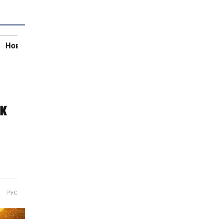
Новини кулінарії
як
РУС