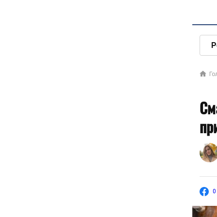
Р
Го
См
пр
0