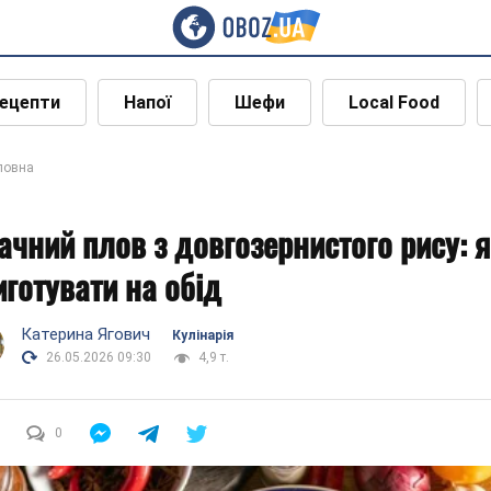
ецепти
Напої
Шефи
Local Food
ловна
ачний плов з довгозернистого рису: 
иготувати на обід
Катерина Ягович
Кулінарія
26.05.2026 09:30
4,9 т.
0