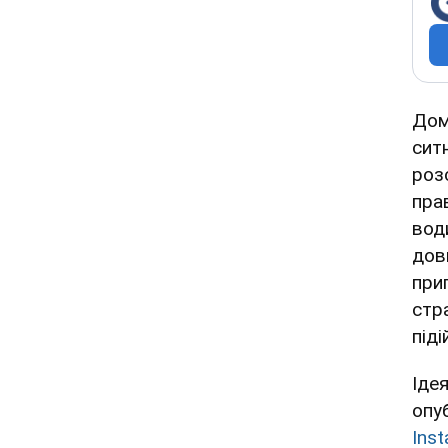
Дом
сит
роз
пра
вод
дов
при
стр
піді
Іде
опу
Ins