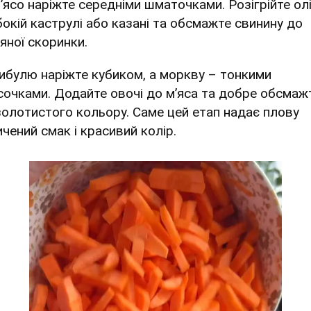
М’ясо наріжте середніми шматочками. Розігрійте ол
бокій каструлі або казані та обсмажте свинину до
яної скоринки.
Цибулю наріжте кубиком, а моркву – тонкими
сочками. Додайте овочі до м’яса та добре обсмаж
золотистого кольору. Саме цей етап надає плову
ичений смак і красивий колір.