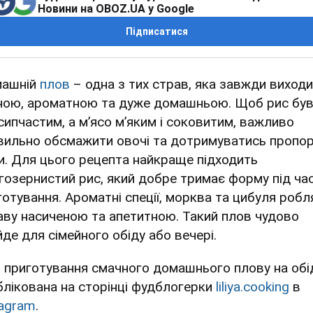
Новини на OBOZ.UA у Google
Підписатися
ашній
плов
– одна з тих страв, яка завжди виход
ною, ароматною та дуже домашньою. Щоб рис бу
сипчастим, а м’ясо м’яким і соковитим, важливо
вильно обсмажити овочі та дотримуватись пропор
и. Для цього рецепта найкраще підходить
гозернистий рис, який добре тримає форму під ча
готування. Ароматні спеції, морква та цибуля робл
аву насиченою та апетитною. Такий плов чудово
йде для сімейного обіду або вечері.
я приготування смачного домашнього плову на обі
блікована на сторінці фудблогерки
liliya.cooking
в
tagram
.