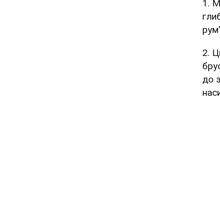
1. 
гли
рум’
2. 
бру
до 
нас