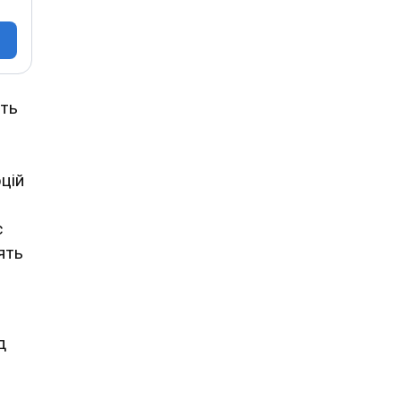
ить
в
цій
с
ять
д