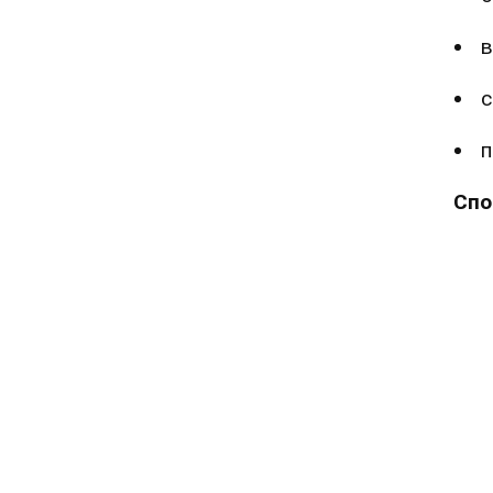
в
с
п
Спо