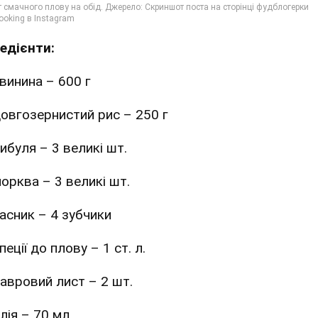
редієнти:
винина – 600 г
овгозернистий рис – 250 г
ибуля – 3 великі шт.
орква – 3 великі шт.
асник – 4 зубчики
пеції до плову – 1 ст. л.
авровий лист – 2 шт.
лія – 70 мл.