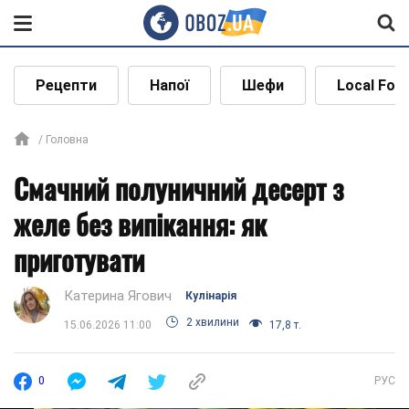
Рецепти
Напої
Шефи
Local Foo
Головна
Смачний полуничний десерт з
желе без випікання: як
приготувати
Катерина Ягович
Кулінарія
2 хвилини
15.06.2026 11:00
17,8 т.
0
РУС