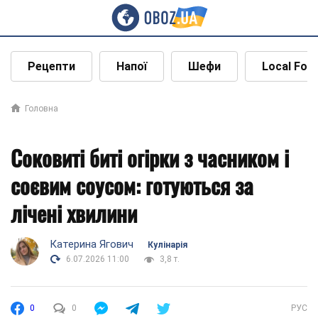
Рецепти
Напої
Шефи
Local Foo
Головна
Соковиті биті огірки з часником і
соєвим соусом: готуються за
лічені хвилини
Катерина Ягович
Кулінарія
6.07.2026 11:00
3,8 т.
0
0
РУС