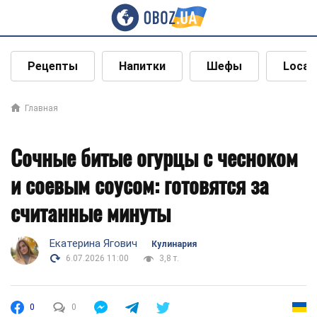
Рецепты
Напитки
Шефы
Local
Главная
Сочные битые огурцы с чесноком
и соевым соусом: готовятся за
считанные минуты
Екатерина Ягович
Кулинария
6.07.2026 11:00
3,8 т.
0
0