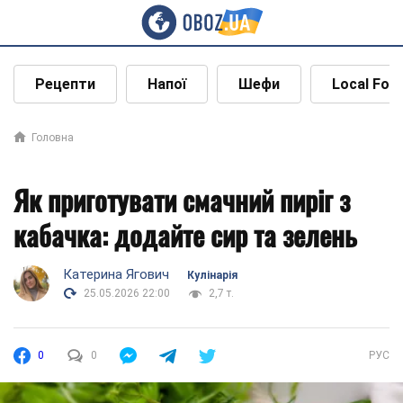
Рецепти
Напої
Шефи
Local Foo
Головна
Як приготувати смачний пиріг з
кабачка: додайте сир та зелень
Катерина Ягович
Кулінарія
25.05.2026 22:00
2,7 т.
0
0
РУС