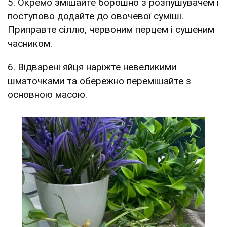
5. Окремо змішайте борошно з розпушувачем і
поступово додайте до овочевої суміші.
Приправте сіллю, червоним перцем і сушеним
часником.
6. Відварені яйця наріжте невеликими
шматочками та обережно перемішайте з
основною масою.