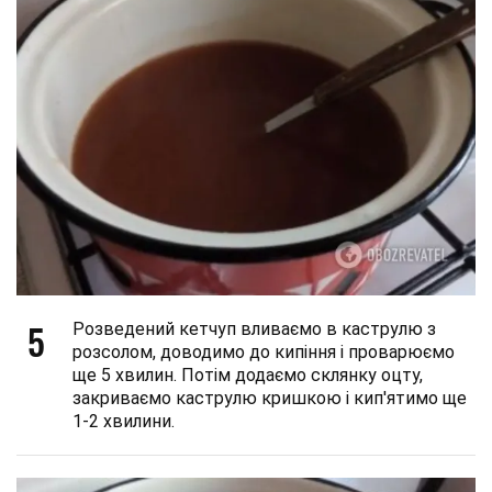
5
Розведений кетчуп вливаємо в каструлю з
розсолом, доводимо до кипіння і проварюємо
ще 5 хвилин. Потім додаємо склянку оцту,
закриваємо каструлю кришкою і кип'ятимо ще
1-2 хвилини.