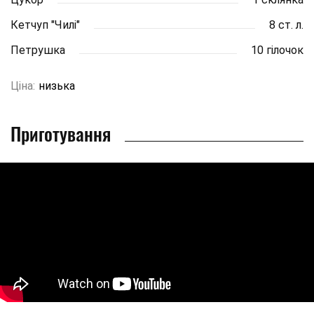
Кетчуп "Чилі"
8 ст. л.
Петрушка
10 гілочок
Ціна:
низька
Приготування