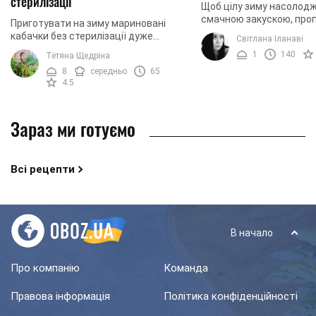
стерилізації
Щоб цілу зиму насолод
смачною закускою, про
Приготувати на зиму мариновані
простий рецепт марино
кабачки без стерилізації дуже
Світлана Іланаві
кабачків із морквою. Так
просто. Спеціально для любителів
1
140
Тетяна Щедріна
зможете почастувати сво
домашніх закусок ми підготували
8
середньо
65
смачний і нескладний ...
4.5
Зараз ми готуємо
Всі рецепти
В начало
Про компанію
Команда
Правова інформація
Політика конфіденційності