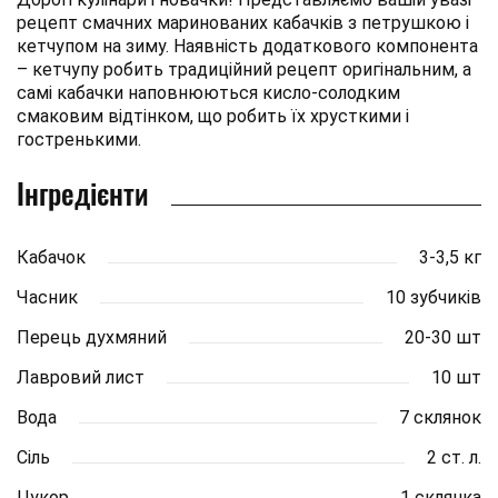
рецепт смачних маринованих кабачків з петрушкою і
кетчупом на зиму. Наявність додаткового компонента
– кетчупу робить традиційний рецепт оригінальним, а
самі кабачки наповнюються кисло-солодким
смаковим відтінком, що робить їх хрусткими і
гостренькими.
Інгредієнти
Кабачок
3-3,5 кг
Часник
10 зубчиків
Перець духмяний
20-30 шт
Лавровий лист
10 шт
Вода
7 склянок
Сіль
2 ст. л.
Цукор
1 склянка