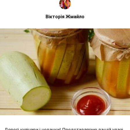
Вікторія Жмайло
Дорогі кулінари і новачки! Представляємо вашій увазі