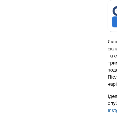
Якщ
скла
та 
три
под
Піс
нар
Іде
опу
Ins