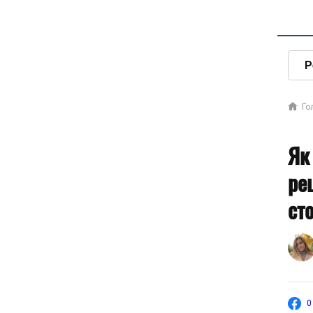
Р
Го
Як
ре
ст
0