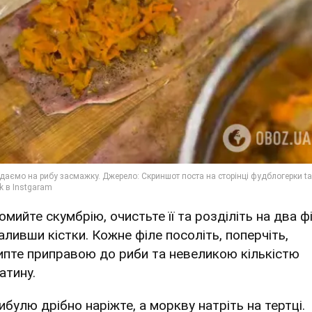
омийте скумбрію, очистьте її та розділіть на два фі
аливши кістки. Кожне філе посоліть, поперчіть,
ипте приправою до риби та невеликою кількістю
атину.
ибулю дрібно наріжте, а моркву натріть на тертці.