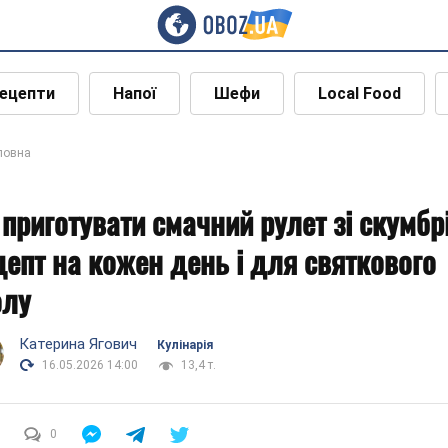
ецепти
Напої
Шефи
Local Food
ловна
 приготувати смачний рулет зі скумбрі
цепт на кожен день і для святкового
олу
Катерина Ягович
Кулінарія
16.05.2026 14:00
13,4 т.
0