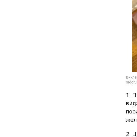
1. П
вид
пос
жел
2. Ц