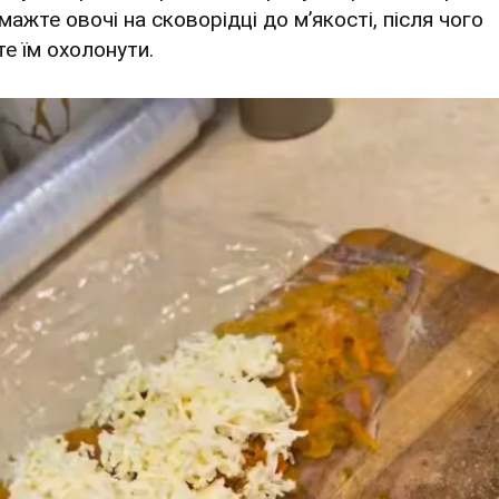
мажте овочі на сковорідці до м’якості, після чого
те їм охолонути.