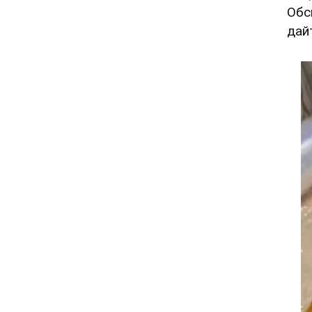
Обс
дай