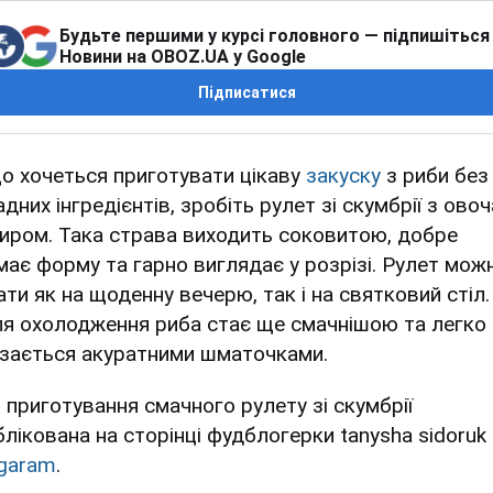
Будьте першими у курсі головного — підпишіться
Новини на OBOZ.UA у Google
Підписатися
о хочеться приготувати цікаву
закуску
з риби без
дних інгредієнтів, зробіть рулет зі скумбрії з ово
сиром. Така страва виходить соковитою, добре
має форму та гарно виглядає у розрізі. Рулет мож
ати як на щоденну вечерю, так і на святковий стіл.
ля охолодження риба стає ще смачнішою та легко
ізається акуратними шматочками.
я приготування смачного рулету зі скумбрії
блікована на сторінці фудблогерки tanysha sidoruk
tgaram
.