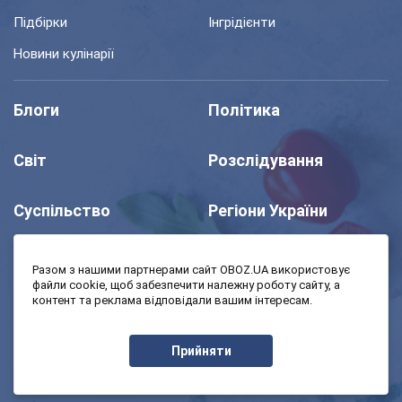
Підбірки
Інгрідієнти
Новини кулінарії
Блоги
Політика
Світ
Розслідування
Суспільство
Регіони України
Шоу
Спорт
Разом з нашими партнерами сайт OBOZ.UA використовує
файли cookie, щоб забезпечити належну роботу сайту, а
контент та реклама відповідали вашим інтересам.
Моя школа
Авто
Прийняти
MedOboz
Економіка