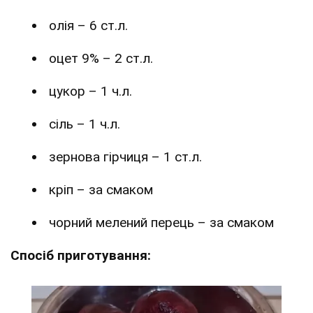
олія – 6 ст.л.
оцет 9% – 2 ст.л.
цукор – 1 ч.л.
сіль – 1 ч.л.
зернова гірчиця – 1 ст.л.
кріп – за смаком
чорний мелений перець – за смаком
Спосіб приготування: