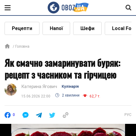
Рецепти
Напої
Шефи
Local Foo
Головна
Як смачно замаринувати буряк:
рецепт з часником та гірчицею
Катерина Ягович
Кулінарія
2 хвилини
15.06.2026 22:00
62,7 т.
0
РУС