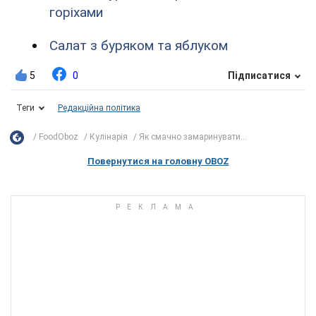
горіхами
Салат з буряком та яблуком
5
0
Підписатися
Теги
Редакційна політика
FoodOboz
Кулінарія
Як смачно замаринувати...
Повернутися на головну OBOZ