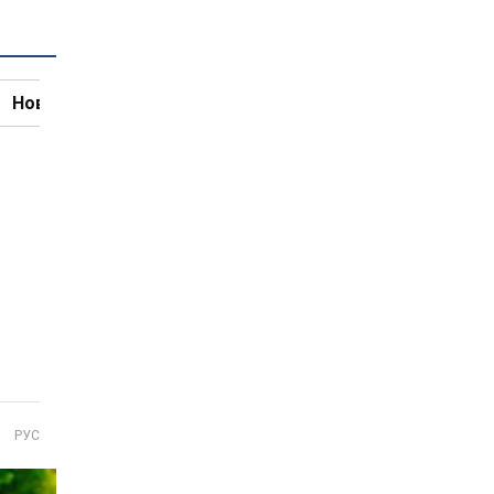
Новини кулінарії
РУС