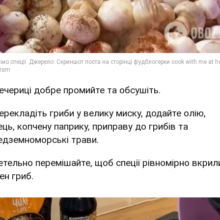
Печериці добре промийте та обсушіть.
Перекладіть гриби у велику миску, додайте олію,
ець, копчену паприку, приправу до грибів та
едземноморські трави.
Ретельно перемішайте, щоб спеції рівномірно вкрил
ен гриб.