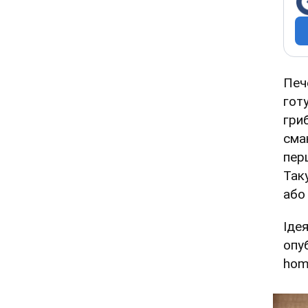
Печ
гот
гри
сма
пер
Так
або
Іде
опу
hom