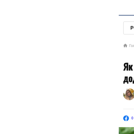
Р
Го
Як
до
0