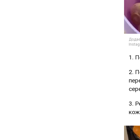
1. 
2. 
пер
сер
3. 
кож