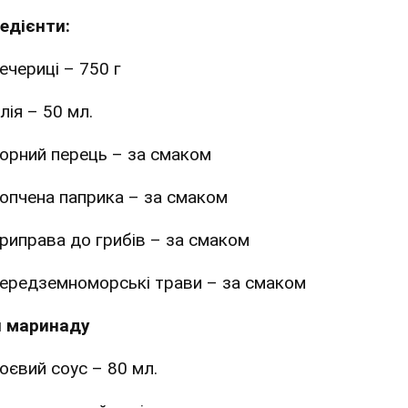
редієнти:
ечериці – 750 г
лія – 50 мл.
орний перець – за смаком
опчена паприка – за смаком
риправа до грибів – за смаком
ередземноморські трави – за смаком
 маринаду
оєвий соус – 80 мл.