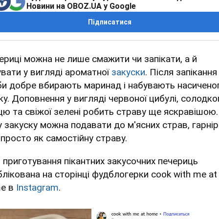
Новини на OBOZ.UA у Google
Підписатися
ериці можна не лише смажити чи запікати, а й
увати у вигляді ароматної
закуски
. Після запікання
би добре вбирають маринад і набувають насичено
ку. Доповнення у вигляді червоної цибулі, солодко
цю та свіжої зелені робить страву ще яскравішою.
у закуску можна подавати до м'ясних страв, гарнір
 просто як самостійну страву.
я приготування пікантних закусочних печериць
блікована на сторінці фудблогерки cook with me at
e в
Instagram
.