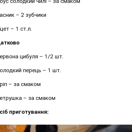
оус солодкий чилі – за смаком
асник – 2 зубчики
цет – 1 ст.л.
атково
ервона цибуля – 1/2 шт.
олодкий перець – 1 шт.
ріп – за смаком
етрушка – за смаком
сіб приготування: