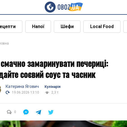
ецепти
Напої
Шефи
Local Food
ловна
 смачно замаринувати печериці:
дайте соєвий соус та часник
Катерина Ягович
Кулінарія
19.06.2026 13:10
2,3 т.
0