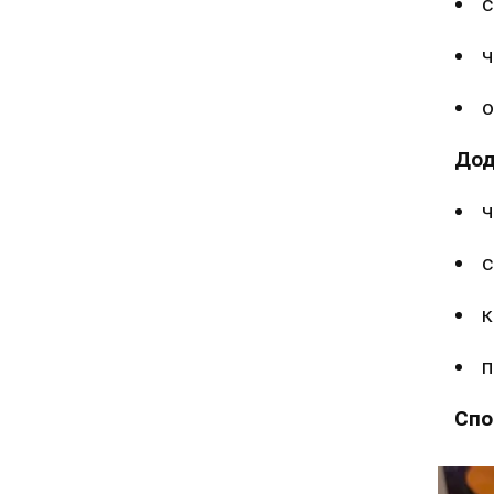
с
ч
о
Дод
ч
с
к
п
Спо