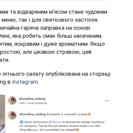
чами та відвареним м'ясом стане чудовим
меню, так і для святкового застілля.
вичайна гаряча заправка на основі
лені, яка робить смак більш насиченим.
итим, яскравим і дуже ароматним. Якщо
простою, але цікавою стравою, цей
ати.
 літнього салату опублікована на сторінці
ing в
Instagram
.