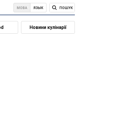
ПОШУК
МОВА
ЯЗЫК
od
Новини кулінарії