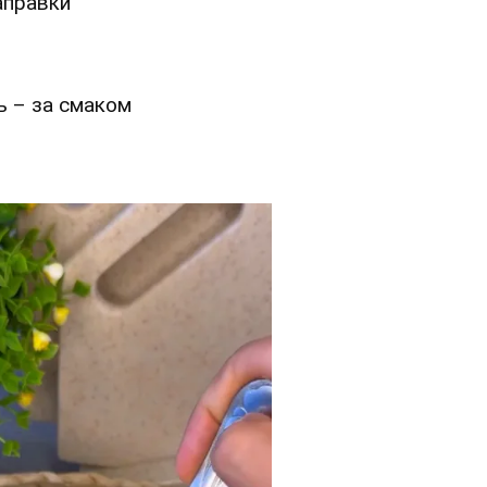
аправки
ь – за смаком