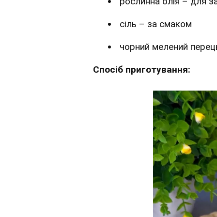
рослинна олія – для з
сіль – за смаком
чорний мелений перец
Спосіб приготування: