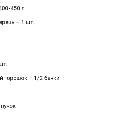
400-450 г
ерець – 1 шт.
шт.
й горошок – 1/2 банки
 пучок