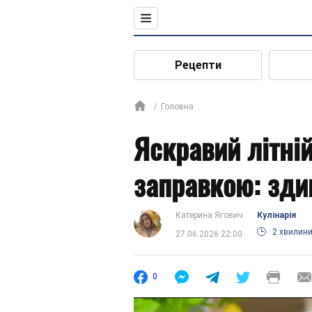
Рецепти
Головна
Яскравий літній
заправкою: здив
Катерина Ягович
Кулінарія
2 хвилин
27.06.2026 22:00
0