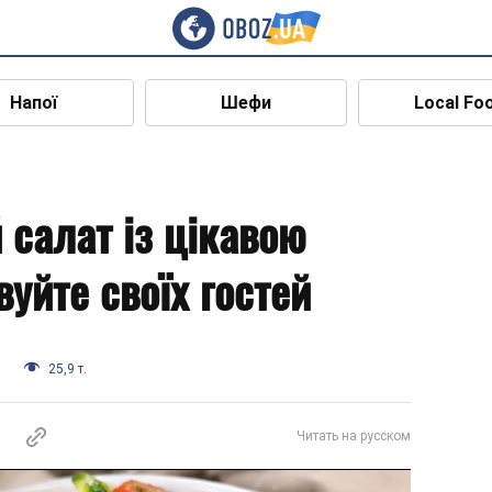
Напої
Шефи
Local Fo
 салат із цікавою
уйте своїх гостей
и
25,9 т.
Читать на русском