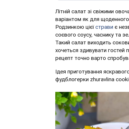
Літній салат зі свіжими ово
варіантом як для щоденного 
Родзинкою цієї
страви
є нез
соєвого соусу, часнику та зе
Такий салат виходить соков
хочеться здивувати гостей 
рецепт точно варто спробув
Ідея приготування яскравого
фудблогерки zhuravlina cook