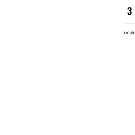
3
cook