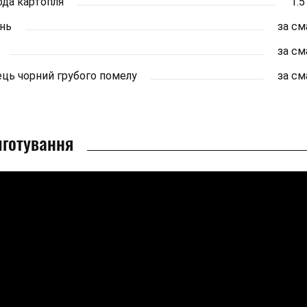
да картопля
1.5
нь
за с
за с
ць чорний грубого помелу
за с
готування