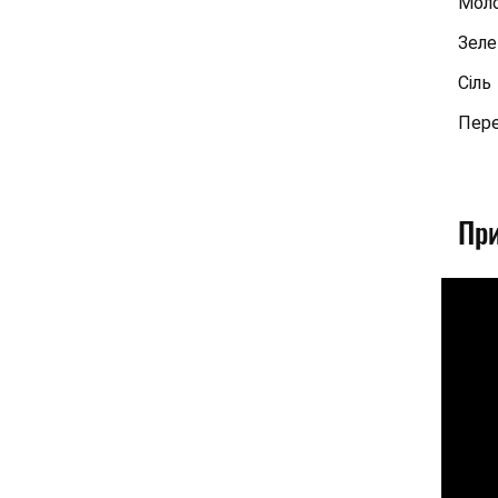
Моло
Зеле
Сіль
Пере
При