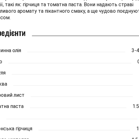
ії, такі як: гірчиця та томатна паста. Вони надають страві
ливого аромату та пікантного смаку, а ще чудово поєдную
ясом.
редієнти
инна олія
3-4
о
ля
ква
овий лист
тна паста
1.5
нська гірчиця
1