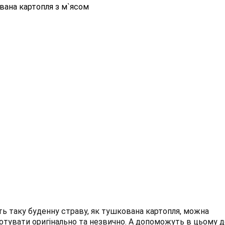
ана картопля з м`ясом
ть таку буденну страву, як тушкована картопля, можна
отувати оригінально та незвично. А допоможуть в цьому д