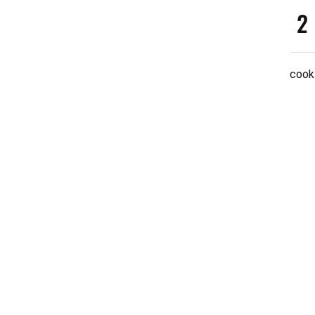
2
cook