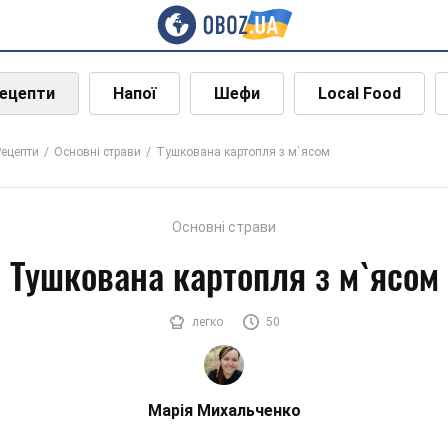
ецепти
Напої
Шефи
Local Food
Рецепти
Основні страви
Тушкована картопля з м`ясом
Основні страви
Тушкована картопля з м`ясом
легко
50
Марія Михальченко