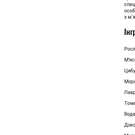
спец
особ
з м`
Інг
Росл
М'яс
Цибу
Мор
Лавр
Тома
Вода
Діжо