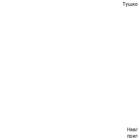
Тушков
Наві
приг