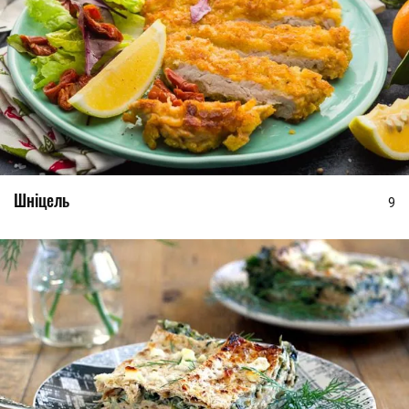
Шніцель
9