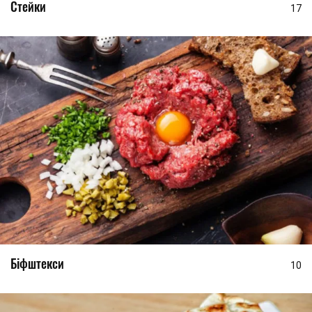
Стейки
17
Біфштекси
10