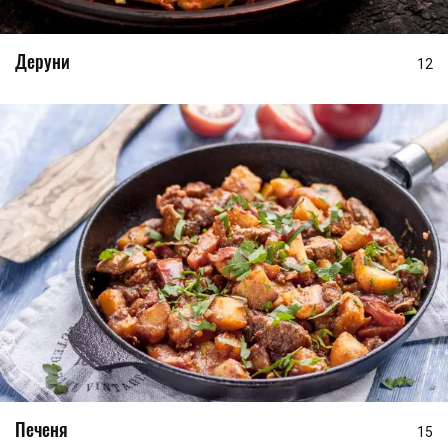
Деруни
12
Печеня
15