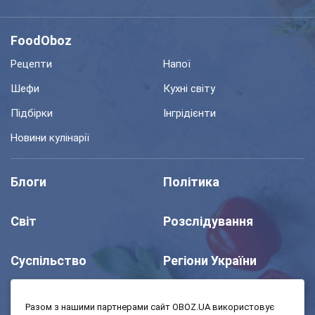
FoodOboz
Рецепти
Напої
Шефи
Кухні світу
Підбірки
Інгрідієнти
Новини кулінарії
Блоги
Політика
Світ
Розслідування
Суспільство
Регіони України
Шоу
Спорт
Разом з нашими партнерами сайт OBOZ.UA використовує