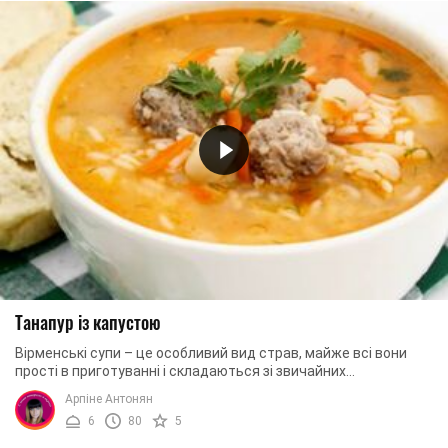
Танапур із капустою
Вірменські супи – це особливий вид страв, майже всі вони
прості в приготуванні і складаються зі звичайних
натуральних продуктів, часто дуже дешевих, ...
Арпіне Антонян
6
80
5