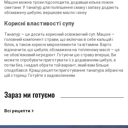
Мацоні можна трохи підсолодити, додавши кілька ложок
сметани. У танапур для поліпшення смаку і запаху додають
обсмажену цибулю, вершкове масло і кінзу.
Корисні властивості супу
Танапур — це досить корисний освіжаючий суп. Мацоні —
головний компонент страви, що включає в себе кальцій і
білок, а також корисні мікроелементи та вітаміни. Варто
відзначити, що цибуля, обсмажена на топленому маслі — це
не обов'язковий інгредієнт. Готуючи цю страву вперше, Ви
можете спробувати приготувати її з додаванням цибулі, а
потім без, і надалі обрати той варіант, який вам більше
сподобався. Кращі рецепти приготування танапура зібрані на
цій сторінці. Готуйте з задоволенням.
Зараз ми готуємо
Всі рецепти