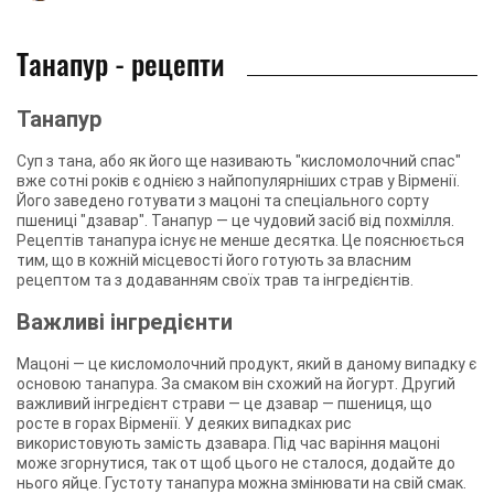
Танапур - рецепти
Танапур
Суп з тана, або як його ще називають "кисломолочний спас"
вже сотні років є однією з найпопулярніших страв у Вірменії.
Його заведено готувати з мацоні та спеціального сорту
пшениці "дзавар". Танапур — це чудовий засіб від похмілля.
Рецептів танапура існує не менше десятка. Це пояснюється
тим, що в кожній місцевості його готують за власним
рецептом та з додаванням своїх трав та інгредієнтів.
Важливі інгредієнти
Мацоні — це кисломолочний продукт, який в даному випадку є
основою танапура. За смаком він схожий на йогурт. Другий
важливий інгредієнт страви — це дзавар — пшениця, що
росте в горах Вірменії. У деяких випадках рис
використовують замість дзавара. Під час варіння мацоні
може згорнутися, так от щоб цього не сталося, додайте до
нього яйце. Густоту танапура можна змінювати на свій смак.