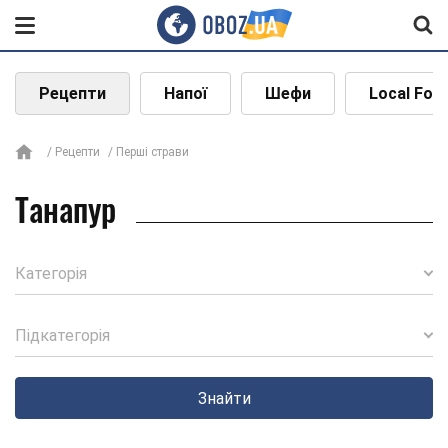
Рецепти
Напої
Шефи
Local Foo
Рецепти
Перші страви
Танапур
Категорія
Підкатегорія
Знайти