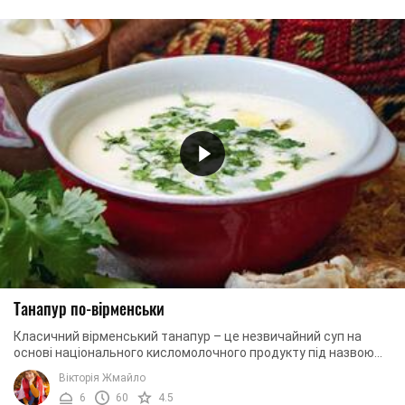
Танапур по-вірменськи
Класичний вірменський танапур – це незвичайний суп на
основі національного кисломолочного продукту під назвою
мацун. Знайти мацун у магазині за ...
Вікторія Жмайло
6
60
4.5