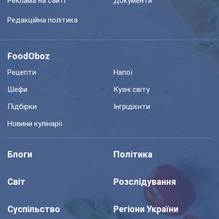
Реклама на сайті
Документи
Редакційна політика
FoodOboz
Рецепти
Напої
Шефи
Кухні світу
Підбірки
Інгрідієнти
Новини кулінарії
Блоги
Політика
Світ
Розслідування
Суспільство
Регіони України