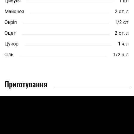
Цибуля
1 шт
Майонез
2 ст. л.
Окріп
1/2 ст.
Оцет
2 ст. л.
Цукор
1 ч. л.
Сіль
1/2 ч. л.
Приготування