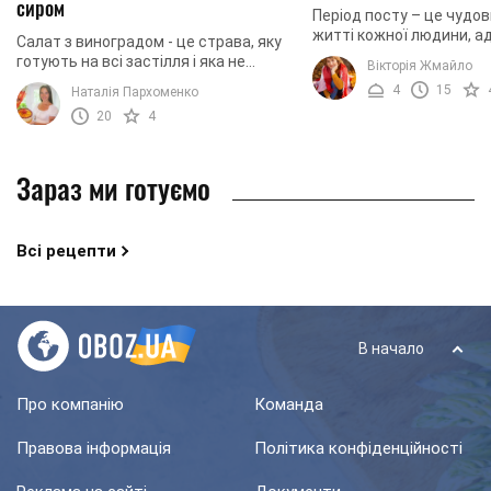
сиром
Період посту – це чудов
житті кожної людини, а
Салат з виноградом - це страва, яку
цьому ми очищуємося м
готують на всі застілля і яка не
Вікторія Жмайло
фізично. Ми підготували
втрачає своєї актуальності вже
4
15
Наталія Пархоменко
добірку салатів, ...
багато років. Соковитий фрукт
20
4
чудово поєднується ...
Зараз ми готуємо
Всі рецепти
В начало
Про компанію
Команда
Правова інформація
Політика конфіденційності